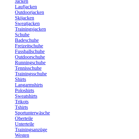
Jacken
Laufjacken
Outdoorjacken
Skijacken
Sweatjacken
Trainingsjacken
Schuhe
Badeschuhe
Freizeitschuhe
Fussballschuhe
Outdoorschuhe
Runningschuhe
Tennisschuhe
Trainingsschuhe
Shirts
Langarmshirts
Poloshirts
Sweatshirts
Trikots
Tshirts
Sportunterwäsche
Oberteile
Unterteile
Trainingsanzüge
Westen