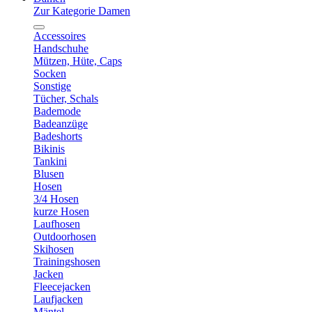
Zur Kategorie Damen
Accessoires
Handschuhe
Mützen, Hüte, Caps
Socken
Sonstige
Tücher, Schals
Bademode
Badeanzüge
Badeshorts
Bikinis
Tankini
Blusen
Hosen
3/4 Hosen
kurze Hosen
Laufhosen
Outdoorhosen
Skihosen
Trainingshosen
Jacken
Fleecejacken
Laufjacken
Mäntel