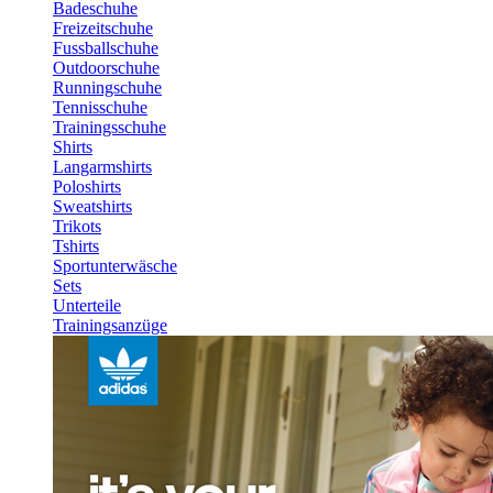
Badeschuhe
Freizeitschuhe
Fussballschuhe
Outdoorschuhe
Runningschuhe
Tennisschuhe
Trainingsschuhe
Shirts
Langarmshirts
Poloshirts
Sweatshirts
Trikots
Tshirts
Sportunterwäsche
Sets
Unterteile
Trainingsanzüge