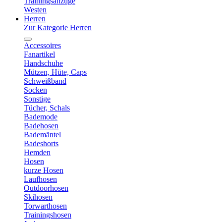
Trainingsanzüge
Westen
Herren
Zur Kategorie Herren
Accessoires
Fanartikel
Handschuhe
Mützen, Hüte, Caps
Schweißband
Socken
Sonstige
Tücher, Schals
Bademode
Badehosen
Bademäntel
Badeshorts
Hemden
Hosen
kurze Hosen
Laufhosen
Outdoorhosen
Skihosen
Torwarthosen
Trainingshosen