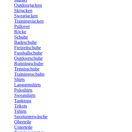
Outdoorjacken
Skijacken
Sweatjacken
Trainingsjacken
Pullover
Röcke
Schuhe
Badeschuhe
Freizeitschuhe
Fussballschuhe
Outdoorschuhe
Runningschuhe
Tennisschuhe
Trainingsschuhe
Shirts
Langarmshirts
Poloshirts
Sweatshirts
Tanktops
Trikots
Tshirts
Sportunterwäsche
Oberteile
Unterteile