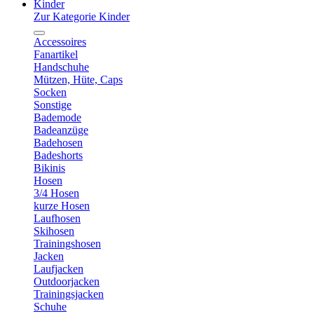
Kinder
Zur Kategorie Kinder
Accessoires
Fanartikel
Handschuhe
Mützen, Hüte, Caps
Socken
Sonstige
Bademode
Badeanzüge
Badehosen
Badeshorts
Bikinis
Hosen
3/4 Hosen
kurze Hosen
Laufhosen
Skihosen
Trainingshosen
Jacken
Laufjacken
Outdoorjacken
Trainingsjacken
Schuhe