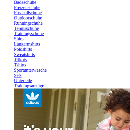
Badeschuhe
Freizeitschuhe
Fussballschuhe
Outdoorschuhe
Runningschuhe
Tennisschuhe
Trainingsschuhe
Shirts
Langarmshirts
Poloshirts
Sweatshirts
Trikots
Tshirts
Sportunterwäsche
Sets
Unterteile
Trainingsanzüge