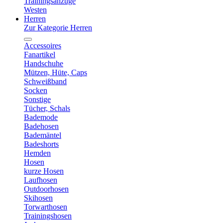
Trainingsanzüge
Westen
Herren
Zur Kategorie Herren
Accessoires
Fanartikel
Handschuhe
Mützen, Hüte, Caps
Schweißband
Socken
Sonstige
Tücher, Schals
Bademode
Badehosen
Bademäntel
Badeshorts
Hemden
Hosen
kurze Hosen
Laufhosen
Outdoorhosen
Skihosen
Torwarthosen
Trainingshosen