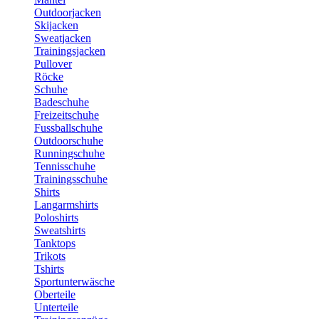
Outdoorjacken
Skijacken
Sweatjacken
Trainingsjacken
Pullover
Röcke
Schuhe
Badeschuhe
Freizeitschuhe
Fussballschuhe
Outdoorschuhe
Runningschuhe
Tennisschuhe
Trainingsschuhe
Shirts
Langarmshirts
Poloshirts
Sweatshirts
Tanktops
Trikots
Tshirts
Sportunterwäsche
Oberteile
Unterteile