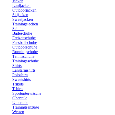
Jacken
Laufjacken
Outdoorjacken
Skijacken
Sweatjacken
Trainingsjacken
Schuhe
Badeschuhe
Freizeitschuhe
Fussballschuhe
Outdoorschuhe
Runningschuhe
Tennisschuhe
Trainingsschuhe
Shirts
Langarmshirts
Poloshirts
Sweatshirts
Trikots
Tshirts
Sportunterwäsche
Oberteile
Unterteile
Trainingsanzüge
Westen