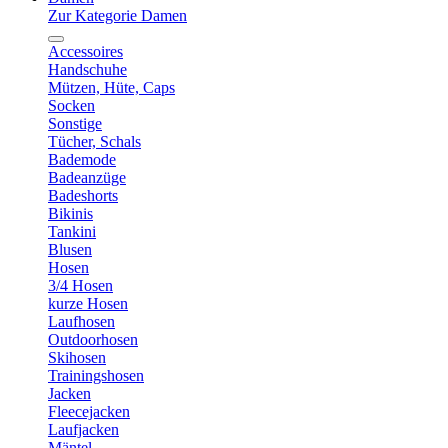
Zur Kategorie Damen
Accessoires
Handschuhe
Mützen, Hüte, Caps
Socken
Sonstige
Tücher, Schals
Bademode
Badeanzüge
Badeshorts
Bikinis
Tankini
Blusen
Hosen
3/4 Hosen
kurze Hosen
Laufhosen
Outdoorhosen
Skihosen
Trainingshosen
Jacken
Fleecejacken
Laufjacken
Mäntel