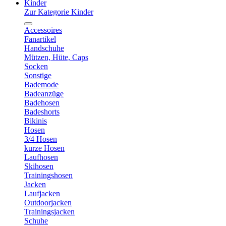
Kinder
Zur Kategorie Kinder
Accessoires
Fanartikel
Handschuhe
Mützen, Hüte, Caps
Socken
Sonstige
Bademode
Badeanzüge
Badehosen
Badeshorts
Bikinis
Hosen
3/4 Hosen
kurze Hosen
Laufhosen
Skihosen
Trainingshosen
Jacken
Laufjacken
Outdoorjacken
Trainingsjacken
Schuhe