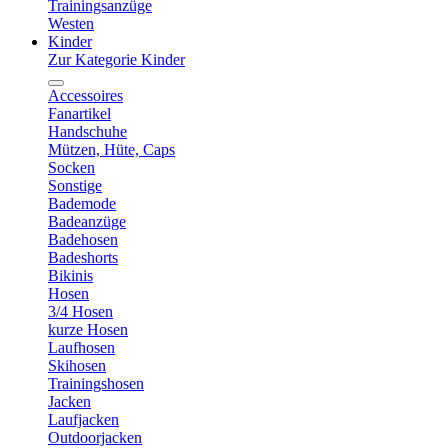
Trainingsanzüge
Westen
Kinder
Zur Kategorie Kinder
Accessoires
Fanartikel
Handschuhe
Mützen, Hüte, Caps
Socken
Sonstige
Bademode
Badeanzüge
Badehosen
Badeshorts
Bikinis
Hosen
3/4 Hosen
kurze Hosen
Laufhosen
Skihosen
Trainingshosen
Jacken
Laufjacken
Outdoorjacken