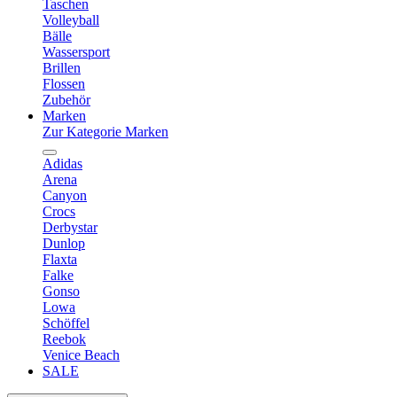
Taschen
Volleyball
Bälle
Wassersport
Brillen
Flossen
Zubehör
Marken
Zur Kategorie Marken
Adidas
Arena
Canyon
Crocs
Derbystar
Dunlop
Flaxta
Falke
Gonso
Lowa
Schöffel
Reebok
Venice Beach
SALE