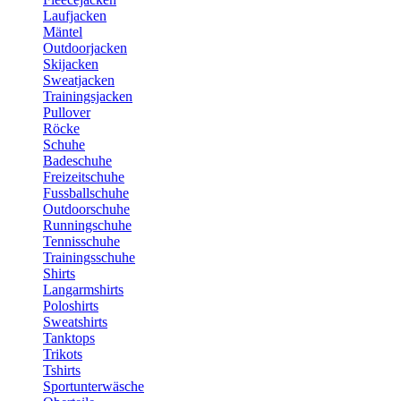
Laufjacken
Mäntel
Outdoorjacken
Skijacken
Sweatjacken
Trainingsjacken
Pullover
Röcke
Schuhe
Badeschuhe
Freizeitschuhe
Fussballschuhe
Outdoorschuhe
Runningschuhe
Tennisschuhe
Trainingsschuhe
Shirts
Langarmshirts
Poloshirts
Sweatshirts
Tanktops
Trikots
Tshirts
Sportunterwäsche