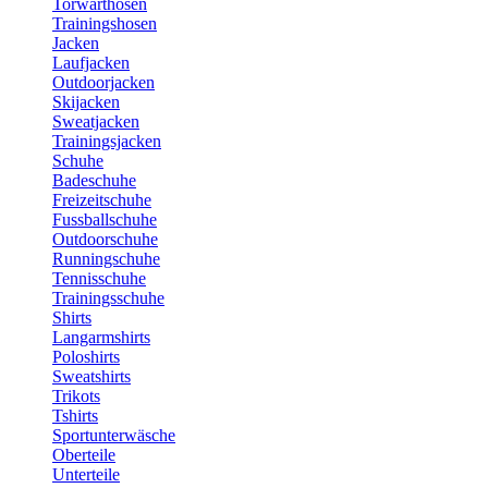
Torwarthosen
Trainingshosen
Jacken
Laufjacken
Outdoorjacken
Skijacken
Sweatjacken
Trainingsjacken
Schuhe
Badeschuhe
Freizeitschuhe
Fussballschuhe
Outdoorschuhe
Runningschuhe
Tennisschuhe
Trainingsschuhe
Shirts
Langarmshirts
Poloshirts
Sweatshirts
Trikots
Tshirts
Sportunterwäsche
Oberteile
Unterteile