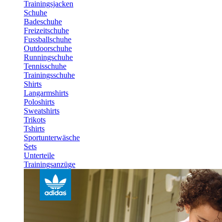
Trainingsjacken
Schuhe
Badeschuhe
Freizeitschuhe
Fussballschuhe
Outdoorschuhe
Runningschuhe
Tennisschuhe
Trainingsschuhe
Shirts
Langarmshirts
Poloshirts
Sweatshirts
Trikots
Tshirts
Sportunterwäsche
Sets
Unterteile
Trainingsanzüge