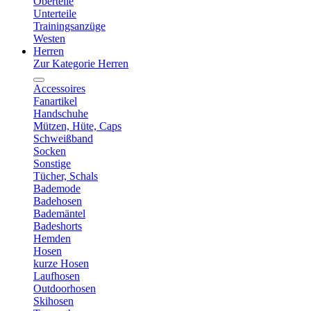
Oberteile
Unterteile
Trainingsanzüge
Westen
Herren
Zur Kategorie Herren
Accessoires
Fanartikel
Handschuhe
Mützen, Hüte, Caps
Schweißband
Socken
Sonstige
Tücher, Schals
Bademode
Badehosen
Bademäntel
Badeshorts
Hemden
Hosen
kurze Hosen
Laufhosen
Outdoorhosen
Skihosen