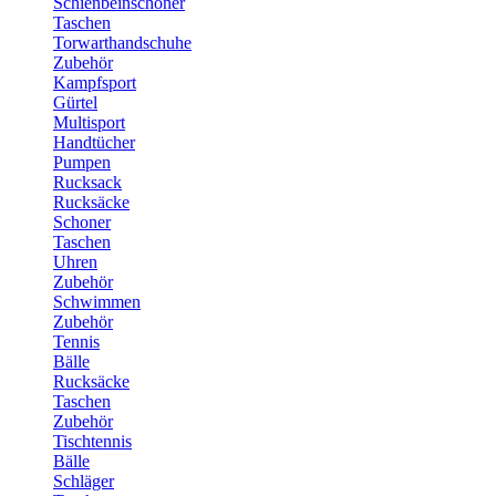
Schienbeinschoner
Taschen
Torwarthandschuhe
Zubehör
Kampfsport
Gürtel
Multisport
Handtücher
Pumpen
Rucksack
Rucksäcke
Schoner
Taschen
Uhren
Zubehör
Schwimmen
Zubehör
Tennis
Bälle
Rucksäcke
Taschen
Zubehör
Tischtennis
Bälle
Schläger