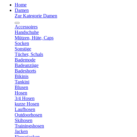
Home
Damen
Zur Kategorie Damen
Accessoires
Handschuhe
Mützen, Hüte, Caps
Socken
Sonstige
Tücher, Schals
Bademode
Badeanzüge
Badeshorts
Bikinis
Tankini
Blusen
Hosen
3/4 Hosen
kurze Hosen
Laufhosen
Outdoorhosen
Skihosen
Trainingshosen
Jacken
Fleecejacken