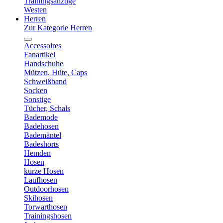
Trainingsanzüge
Westen
Herren
Zur Kategorie Herren
Accessoires
Fanartikel
Handschuhe
Mützen, Hüte, Caps
Schweißband
Socken
Sonstige
Tücher, Schals
Bademode
Badehosen
Bademäntel
Badeshorts
Hemden
Hosen
kurze Hosen
Laufhosen
Outdoorhosen
Skihosen
Torwarthosen
Trainingshosen