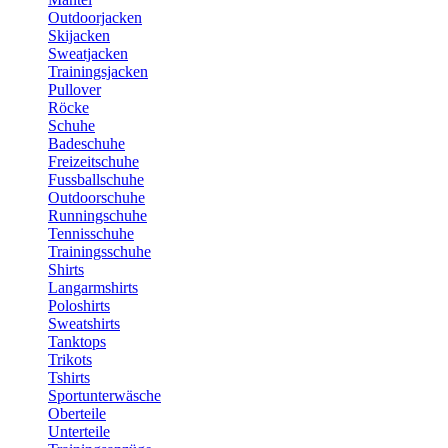
Outdoorjacken
Skijacken
Sweatjacken
Trainingsjacken
Pullover
Röcke
Schuhe
Badeschuhe
Freizeitschuhe
Fussballschuhe
Outdoorschuhe
Runningschuhe
Tennisschuhe
Trainingsschuhe
Shirts
Langarmshirts
Poloshirts
Sweatshirts
Tanktops
Trikots
Tshirts
Sportunterwäsche
Oberteile
Unterteile