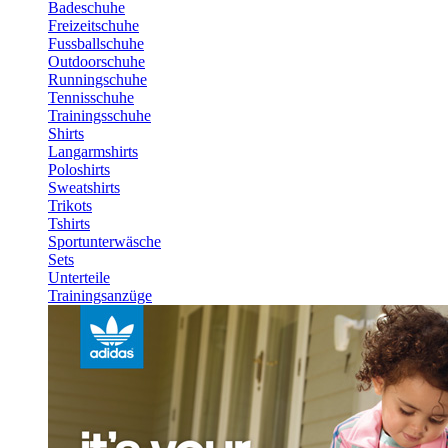
Badeschuhe
Freizeitschuhe
Fussballschuhe
Outdoorschuhe
Runningschuhe
Tennisschuhe
Trainingsschuhe
Shirts
Langarmshirts
Poloshirts
Sweatshirts
Trikots
Tshirts
Sportunterwäsche
Sets
Unterteile
Trainingsanzüge