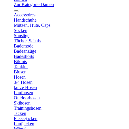
Zur Kategorie Damen
Accessoires
Handschuhe
Mützen, Hüte, Caps
Socken
Sonstige
Tücher, Schals
Bademode
Badeanzüge
Badeshorts
Bikinis
Tankini
Blusen
Hosen
3/4 Hosen
kurze Hosen
Laufhosen
Outdoorhosen
Skihosen
Trainingshosen
Jacken
Fleecejacken
Laufjacken
Mäntel