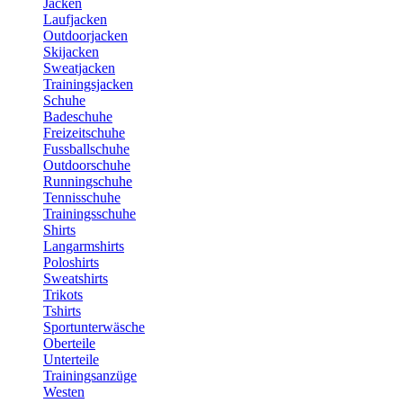
Jacken
Laufjacken
Outdoorjacken
Skijacken
Sweatjacken
Trainingsjacken
Schuhe
Badeschuhe
Freizeitschuhe
Fussballschuhe
Outdoorschuhe
Runningschuhe
Tennisschuhe
Trainingsschuhe
Shirts
Langarmshirts
Poloshirts
Sweatshirts
Trikots
Tshirts
Sportunterwäsche
Oberteile
Unterteile
Trainingsanzüge
Westen