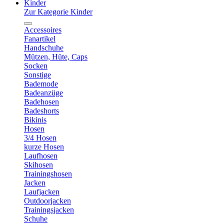
Kinder
Zur Kategorie Kinder
Accessoires
Fanartikel
Handschuhe
Mützen, Hüte, Caps
Socken
Sonstige
Bademode
Badeanzüge
Badehosen
Badeshorts
Bikinis
Hosen
3/4 Hosen
kurze Hosen
Laufhosen
Skihosen
Trainingshosen
Jacken
Laufjacken
Outdoorjacken
Trainingsjacken
Schuhe