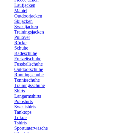
Laufjacken
Mäntel
Outdoorjacken
Skijacken
Sweatjacken
Trainingsjacken
Pullover
Röcke
Schuhe
Badeschuhe
Freizeitschuhe
Fussballschuhe
Outdoorschuhe
Runningschuhe
Tennisschuhe
Trainingsschuhe
Shirts
Langarmshirts
Poloshirts
Sweatshirts
Tanktops
Trikots
Tshirts
Sportunterwäsche