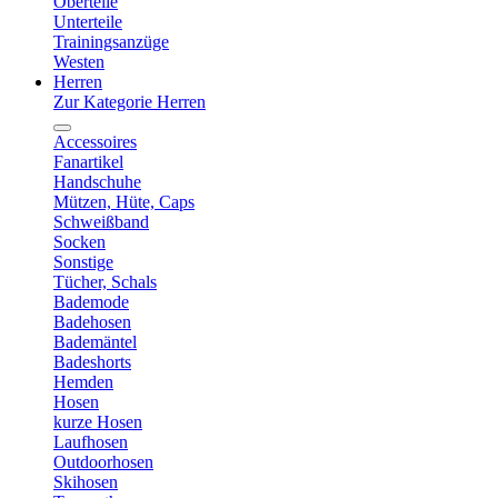
Oberteile
Unterteile
Trainingsanzüge
Westen
Herren
Zur Kategorie Herren
Accessoires
Fanartikel
Handschuhe
Mützen, Hüte, Caps
Schweißband
Socken
Sonstige
Tücher, Schals
Bademode
Badehosen
Bademäntel
Badeshorts
Hemden
Hosen
kurze Hosen
Laufhosen
Outdoorhosen
Skihosen