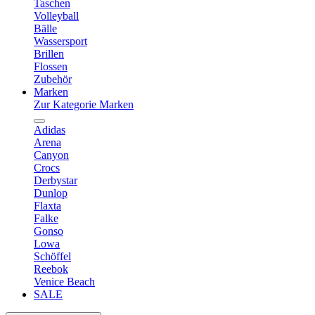
Taschen
Volleyball
Bälle
Wassersport
Brillen
Flossen
Zubehör
Marken
Zur Kategorie Marken
Adidas
Arena
Canyon
Crocs
Derbystar
Dunlop
Flaxta
Falke
Gonso
Lowa
Schöffel
Reebok
Venice Beach
SALE