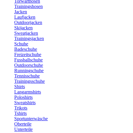
Torwarthosen
Trainingshosen
Jacken
Laufjacken
Outdoorjacken
Skijacken
Sweatjacken
Trainingsjacken
Schuhe
Badeschuhe
Freizeitschuhe
Fussballschuhe
Outdoorschuhe
Runningschuhe
Tennisschuhe
Trainingsschuhe
Shirts
Langarmshirts
Poloshirts
Sweatshirts
Trikots
Tshirts
Sportunterwäsche
Oberteile
Unterteile