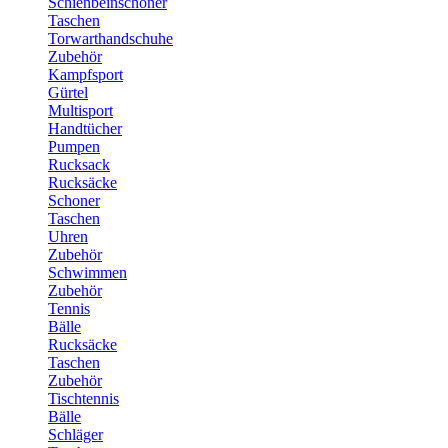
Schienbeinschoner
Taschen
Torwarthandschuhe
Zubehör
Kampfsport
Gürtel
Multisport
Handtücher
Pumpen
Rucksack
Rucksäcke
Schoner
Taschen
Uhren
Zubehör
Schwimmen
Zubehör
Tennis
Bälle
Rucksäcke
Taschen
Zubehör
Tischtennis
Bälle
Schläger