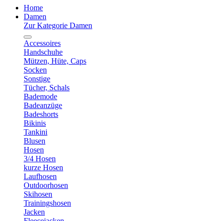
Home
Damen
Zur Kategorie Damen
Accessoires
Handschuhe
Mützen, Hüte, Caps
Socken
Sonstige
Tücher, Schals
Bademode
Badeanzüge
Badeshorts
Bikinis
Tankini
Blusen
Hosen
3/4 Hosen
kurze Hosen
Laufhosen
Outdoorhosen
Skihosen
Trainingshosen
Jacken
Fleecejacken