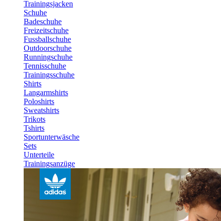
Trainingsjacken
Schuhe
Badeschuhe
Freizeitschuhe
Fussballschuhe
Outdoorschuhe
Runningschuhe
Tennisschuhe
Trainingsschuhe
Shirts
Langarmshirts
Poloshirts
Sweatshirts
Trikots
Tshirts
Sportunterwäsche
Sets
Unterteile
Trainingsanzüge