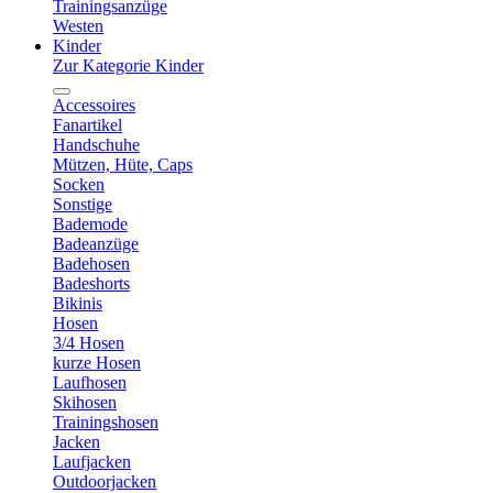
Trainingsanzüge
Westen
Kinder
Zur Kategorie Kinder
Accessoires
Fanartikel
Handschuhe
Mützen, Hüte, Caps
Socken
Sonstige
Bademode
Badeanzüge
Badehosen
Badeshorts
Bikinis
Hosen
3/4 Hosen
kurze Hosen
Laufhosen
Skihosen
Trainingshosen
Jacken
Laufjacken
Outdoorjacken