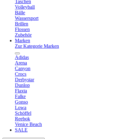
Taschen
Volleyball
Bälle
Wassersport
Brillen
Flossen
Zubehör
Marken
Zur Kategorie Marken
Adidas
Arena
Canyon
Crocs
Derbystar
Dunlop
Flaxta
Falke
Gonso
Lowa
Schöffel
Reebok
Venice Beach
SALE