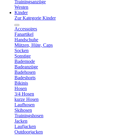
Trainingsanzüge
Westen
Kinder
Zur Kategorie Kinder
Accessoires
Fanartikel
Handschuhe
Mützen, Hüte, Caps
Socken
Sonstige
Bademode
Badeanzüge
Badehosen
Badeshorts
Bikinis
Hosen
3/4 Hosen
kurze Hosen
Laufhosen
Skihosen
Trainingshosen
Jacken
Laufjacken
Outdoorjacken