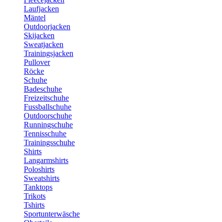
Laufjacken
Mäntel
Outdoorjacken
Skijacken
Sweatjacken
Trainingsjacken
Pullover
Röcke
Schuhe
Badeschuhe
Freizeitschuhe
Fussballschuhe
Outdoorschuhe
Runningschuhe
Tennisschuhe
Trainingsschuhe
Shirts
Langarmshirts
Poloshirts
Sweatshirts
Tanktops
Trikots
Tshirts
Sportunterwäsche