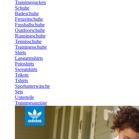
Trainingsjacken
Schuhe
Badeschuhe
Freizeitschuhe
Fussballschuhe
Outdoorschuhe
Runningschuhe
Tennisschuhe
Trainingsschuhe
Shirts
Langarmshirts
Poloshirts
Sweatshirts
Trikots
Tshirts
Sportunterwäsche
Sets
Unterteile
Trainingsanzüge