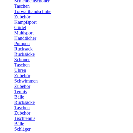
Schienbeinschoner
Taschen
Torwarthandschuhe
Zubehör
Kampfsport
Gürtel
Multisport
Handtücher
Pumpen
Rucksack
Rucksäcke
Schoner
Taschen
Uhren
Zubehör
Schwimmen
Zubehör
Tennis
Bälle
Rucksäcke
Taschen
Zubehör
Tischtennis
Bälle
Schläger