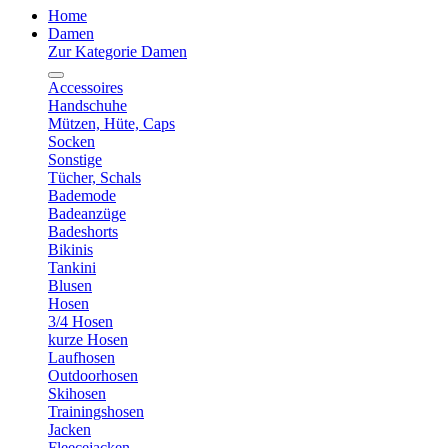
Home
Damen
Zur Kategorie Damen
Accessoires
Handschuhe
Mützen, Hüte, Caps
Socken
Sonstige
Tücher, Schals
Bademode
Badeanzüge
Badeshorts
Bikinis
Tankini
Blusen
Hosen
3/4 Hosen
kurze Hosen
Laufhosen
Outdoorhosen
Skihosen
Trainingshosen
Jacken
Fleecejacken