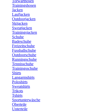
Torwarthosen
Trainingshosen
Jacken
Laufjacken
Outdoorjacken
Skijacken
Sweatjacken
Trainingsjacken
Schuhe
Badeschuhe
Freizeitschuhe
Fussballschuhe
Outdoorschuhe
Runningschuhe
Tennisschuhe
Trainingsschuhe
Shirts
Langarmshirts
Poloshirts
Sweatshirts
Trikots
Tshirts
Sportunterwäsche
Oberteile
Unterteile