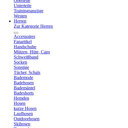
Oberteile
Unterteile
Trainingsanzüge
Westen
Herren
Zur Kategorie Herren
Accessoires
Fanartikel
Handschuhe
Mützen, Hüte, Caps
Schweißband
Socken
Sonstige
Tücher, Schals
Bademode
Badehosen
Bademäntel
Badeshorts
Hemden
Hosen
kurze Hosen
Laufhosen
Outdoorhosen
Skihosen