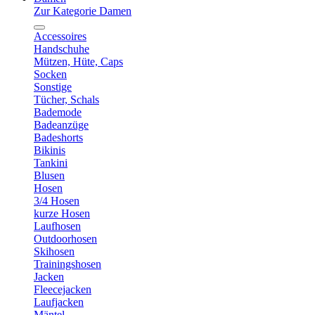
Zur Kategorie Damen
Accessoires
Handschuhe
Mützen, Hüte, Caps
Socken
Sonstige
Tücher, Schals
Bademode
Badeanzüge
Badeshorts
Bikinis
Tankini
Blusen
Hosen
3/4 Hosen
kurze Hosen
Laufhosen
Outdoorhosen
Skihosen
Trainingshosen
Jacken
Fleecejacken
Laufjacken
Mäntel