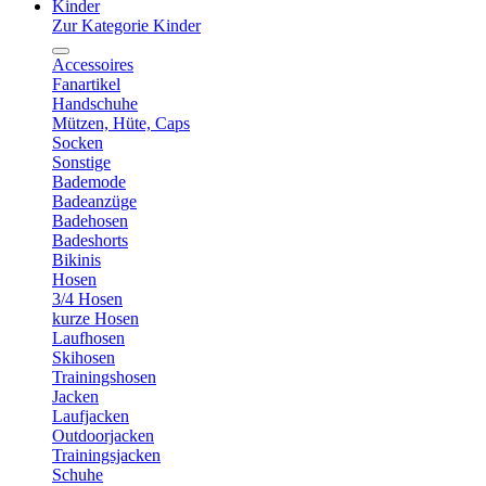
Kinder
Zur Kategorie Kinder
Accessoires
Fanartikel
Handschuhe
Mützen, Hüte, Caps
Socken
Sonstige
Bademode
Badeanzüge
Badehosen
Badeshorts
Bikinis
Hosen
3/4 Hosen
kurze Hosen
Laufhosen
Skihosen
Trainingshosen
Jacken
Laufjacken
Outdoorjacken
Trainingsjacken
Schuhe