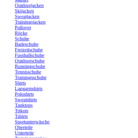
Outdoorjacken
Skijacken
Sweatjacken
Trainingsjacken
Pullover
Röcke
Schuhe
Badeschuhe
Freizeitschuhe
Fussballschuhe
Outdoorschuhe
Runningschuhe
Tennisschuhe
Trainingsschuhe
Shirts
Langarmshirts
Poloshirts
Sweatshirts
Tanktops
Trikots
Tshirts
Sportunterwäsche
Oberteile
Unterteile