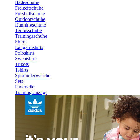
Badeschuhe
Freizeitschuhe
Fussballschuhe
Outdoorschuhe
Runningschuhe
Tennisschuhe
Trainingsschuhe
Shirts
Langarmshirts
Poloshirts
Sweatshirts
Trikots
Tshirts
Sportunterwäsche
Sets
Unterteile
Trainingsanzüge