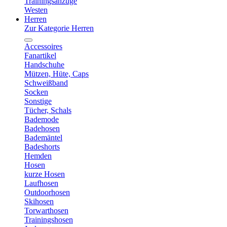
Trainingsanzüge
Westen
Herren
Zur Kategorie Herren
Accessoires
Fanartikel
Handschuhe
Mützen, Hüte, Caps
Schweißband
Socken
Sonstige
Tücher, Schals
Bademode
Badehosen
Bademäntel
Badeshorts
Hemden
Hosen
kurze Hosen
Laufhosen
Outdoorhosen
Skihosen
Torwarthosen
Trainingshosen