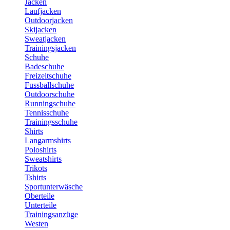
Jacken
Laufjacken
Outdoorjacken
Skijacken
Sweatjacken
Trainingsjacken
Schuhe
Badeschuhe
Freizeitschuhe
Fussballschuhe
Outdoorschuhe
Runningschuhe
Tennisschuhe
Trainingsschuhe
Shirts
Langarmshirts
Poloshirts
Sweatshirts
Trikots
Tshirts
Sportunterwäsche
Oberteile
Unterteile
Trainingsanzüge
Westen